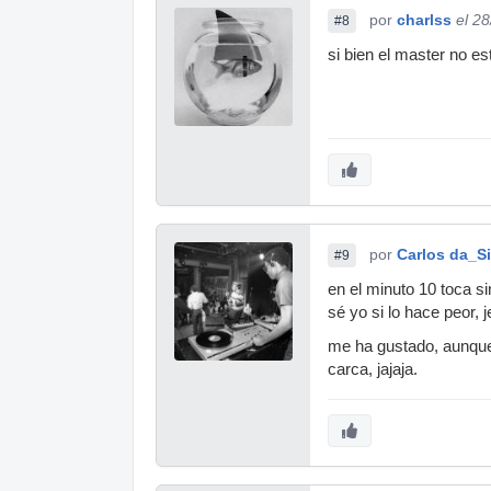
por
charlss
el 2
#8
si bien el master no e
por
Carlos da_Si
#9
en el minuto 10 toca si
sé yo si lo hace peor, j
me ha gustado, aunque 
carca, jajaja.