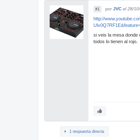
por
JVC
el 28/10
#1
http://www.youtube.c
Ulv0Q7RF1E&feature=
si veis la mesa donde 
todos lo tienen al rojo.
1 respuesta directa