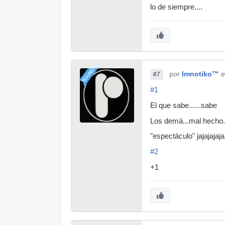
lo de siempre....
por
Imnotiko™
e
#7
#1
El que sabe......sabe
Los demá...mal hecho..
"espectáculo" jajajajaj
#2
+1