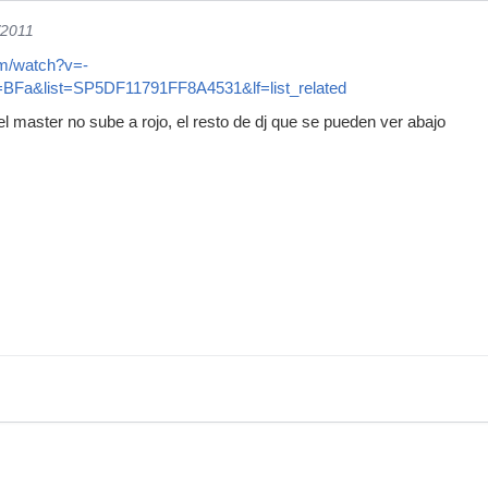
/2011
om/watch?v=-
BFa&list=SP5DF11791FF8A4531&lf=list_related
el master no sube a rojo, el resto de dj que se pueden ver abajo