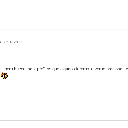
l 28/10/2011
...pero bueno, son "pro", asique algunos foreros lo veran precioso..
a