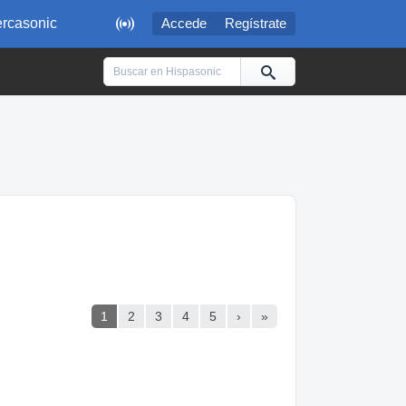

rcasonic
Accede
Regístrate
1
2
3
4
5
›
»