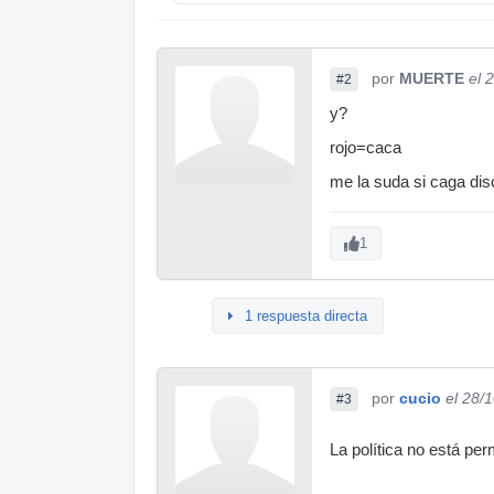
por
MUERTE
el 
#2
y?
rojo=caca
me la suda si caga disco
1
1 respuesta directa
por
cucio
el 28/
#3
La política no está pe