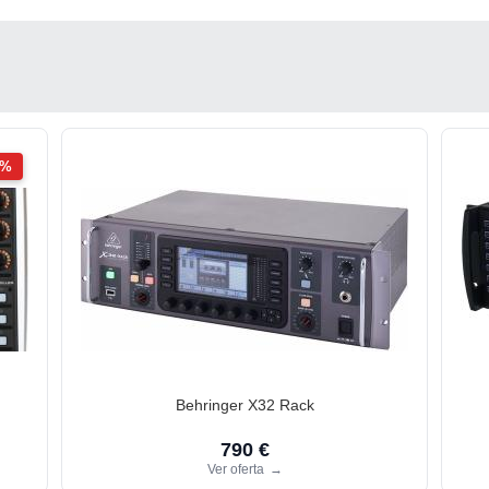
2%
Behringer X32 Rack
790 €
Ver oferta
→