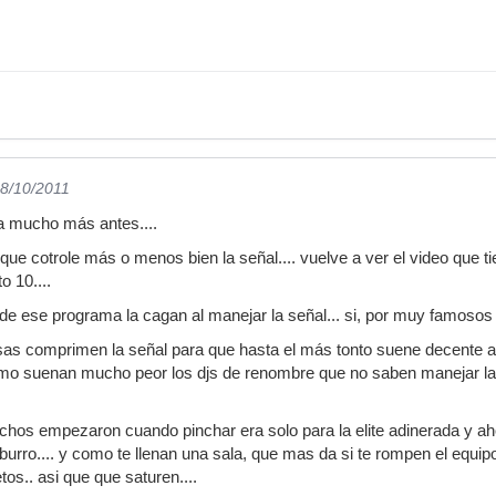
28/10/2011
a mucho más antes....
que cotrole más o menos bien la señal.... vuelve a ver el video que t
o 10....
js de ese programa la cagan al manejar la señal... si, por muy famoso
as comprimen la señal para que hasta el más tonto suene decente au
como suenan mucho peor los djs de renombre que no saben manejar la
chos empezaron cuando pinchar era solo para la elite adinerada y a
el burro.... y como te llenan una sala, que mas da si te rompen el eq
os.. asi que que saturen....