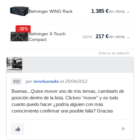
1.385 €
Behringer WING Rack
Ver oferta
→
-32%
Behringer X-Touch
217 €
320 €
Ver oferta
→
Compact
Enlaces de afiliación
por
involucrado
el 25/04/2012
#32
Buenas...Quise mover uno de mis temas, cambiarlo de
posición dentro de la lista. Clickeo "mover" y es todo
cuanto puedo hacer ¿podría alguien con más
conocimiento confirmar una posible falla? Gracias