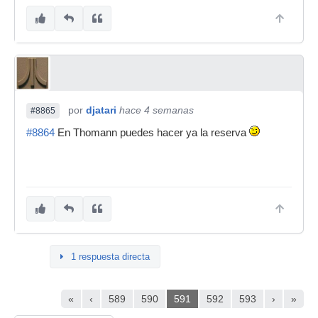
por
djatari
hace 4 semanas
#8865
#8864
En Thomann puedes hacer ya la reserva
1 respuesta directa
«
‹
589
590
591
592
593
›
»