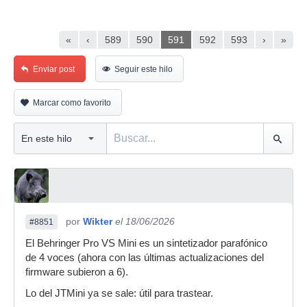
«
‹
589
590
591
592
593
›
»
Enviar post
Seguir este hilo
Marcar como favorito
por
Wikter
el 18/06/2026
#8851
El Behringer Pro VS Mini es un sintetizador parafónico
de 4 voces (ahora con las últimas actualizaciones del
firmware subieron a 6).
Lo del JTMini ya se sale: útil para trastear.