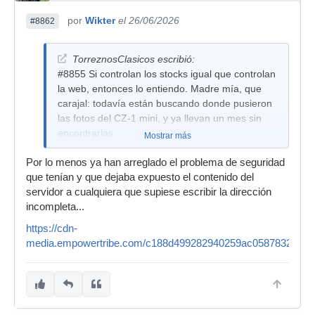
por
Wikter
el 26/06/2026
#8862
TorreznosClasicos escribió:
#8855 Si controlan los stocks igual que controlan
la web, entonces lo entiendo. Madre mía, que
carajal: todavía están buscando donde pusieron
las fotos del CZ-1 mini, y ya llevan un mes sin
encontrarlas.
Mostrar más
Por lo menos ya han arreglado el problema de seguridad
que tenían y que dejaba expuesto el contenido del
servidor a cualquiera que supiese escribir la dirección
incompleta...
https://cdn-
media.empowertribe.com/c188d499282940259ac0587832796c