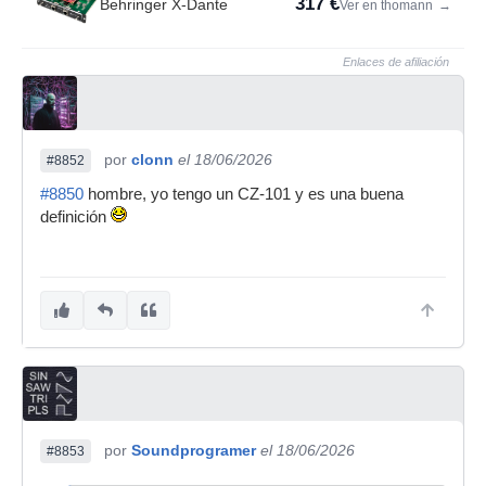
317 €
Behringer X-Dante
Ver en thomann
→
Enlaces de afiliación
por
clonn
el 18/06/2026
#8852
#8850
hombre, yo tengo un CZ-101 y es una buena
definición
por
Soundprogramer
el 18/06/2026
#8853