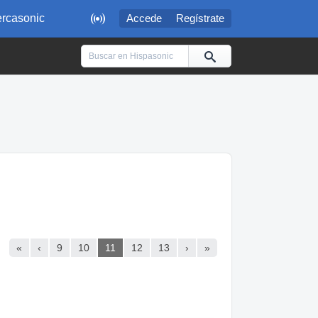

rcasonic
Accede
Regístrate
«
‹
9
10
11
12
13
›
»