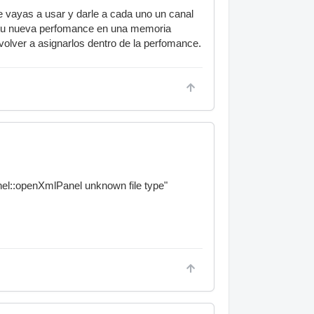
e vayas a usar y darle a cada uno un canal
r tu nueva perfomance en una memoria
olver a asignarlos dentro de la perfomance.
el::openXmlPanel unknown file type"