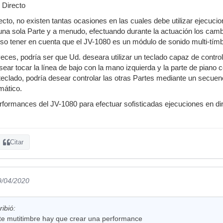
n Directo
ecto, no existen tantas ocasiones en las cuales debe utilizar ejecucio
a sola Parte y a menudo, efectuando durante la actuación los cambi
so tener en cuenta que el JV-1080 es un módulo de sonido multi-tímb
eces, podría ser que Ud. deseara utilizar un teclado capaz de contr
ear tocar la línea de bajo con la mano izquierda y la parte de piano 
teclado, podría desear controlar las otras Partes mediante un secue
ático.
Performances del JV-1080 para efectuar sofisticadas ejecuciones en d
Citar
9/04/2020
ibió:
rte mutitimbre hay que crear una performance