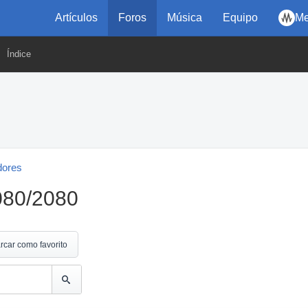
Artículos
Foros
Música
Equipo
Me
Índice
dores
080/2080
rcar como favorito