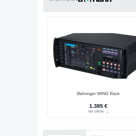
Behringer WING Rack
1.385 €
Ver oferta
→