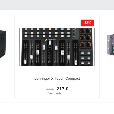
-32%
Behringer X-Touch Compact
217 €
320 €
Ver oferta
→