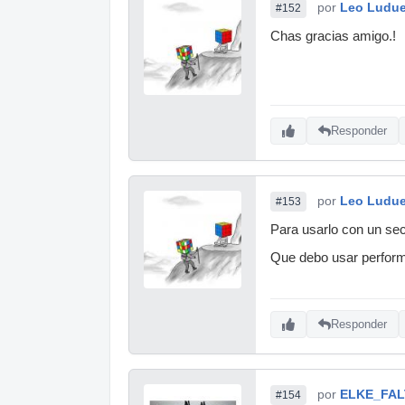
por
Leo Ludu
#152
Chas gracias amigo.!
Responder
por
Leo Ludu
#153
Para usarlo con un sec
Que debo usar performa
Responder
por
ELKE_FA
#154