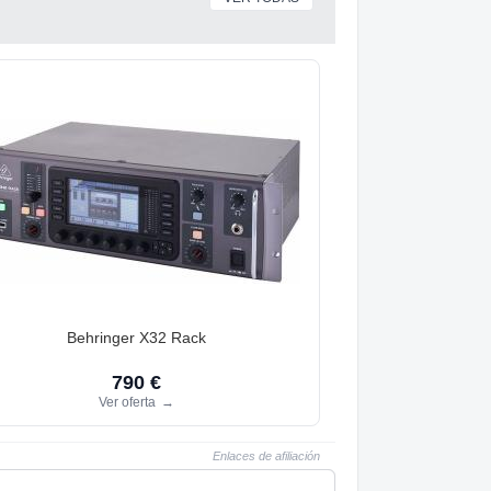
Behringer X32 Rack
790 €
Ver oferta
→
Enlaces de afiliación