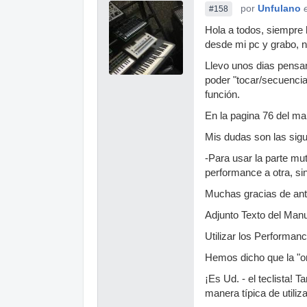
por
Unfulano
#158
Hola a todos, siempre h
desde mi pc y grabo, n
Llevo unos dias pensan
poder "tocar/secuenciar
función.
En la pagina 76 del ma
Mis dudas son las sigu
-Para usar la parte mu
performance a otra, si
Muchas gracias de an
Adjunto Texto del Man
Utilizar los Performan
Hemos dicho que la "or
¡Es Ud. - el teclista!
manera típica de utili