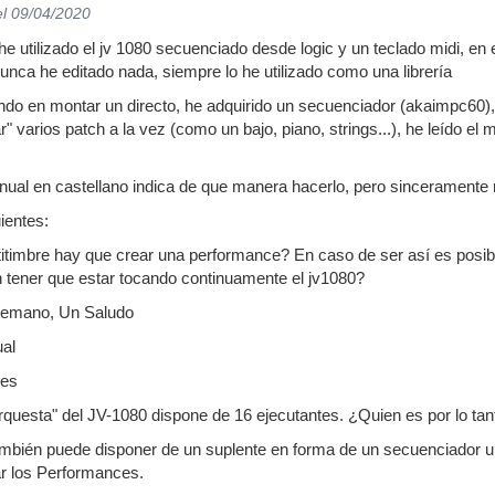
el 09/04/2020
e utilizado el jv 1080 secuenciado desde logic y un teclado midi, en e
unca he editado nada, siempre lo he utilizado como una librería
do en montar un directo, he adquirido un secuenciador (akaimpc60), 
" varios patch a la vez (como un bajo, piano, strings...), he leído e
nual en castellano indica de que manera hacerlo, pero sinceramente 
ientes:
titimbre hay que crear una performance? En caso de ser así es posibl
n tener que estar tocando continuamente el jv1080?
temano, Un Saludo
ual
ces
questa" del JV-1080 dispone de 16 ejecutantes. ¿Quien es por lo tanto
 También puede disponer de un suplente en forma de un secuenciador 
zar los Performances.