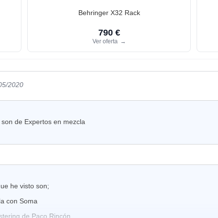
Behringer X32 Rack
790 €
Ver oferta
→
/05/2020
 son de Expertos en mezcla
ue he visto son;
la con Soma
astering de Paco Rincón