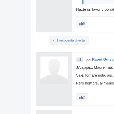
Hazte un favor y bórra
6
1 respuesta directa
por
Raoul Guis
#8
JAjajajaj... Madre mía,
Vale, tomaré nota, así, 
Pero hombre, al menos 
2