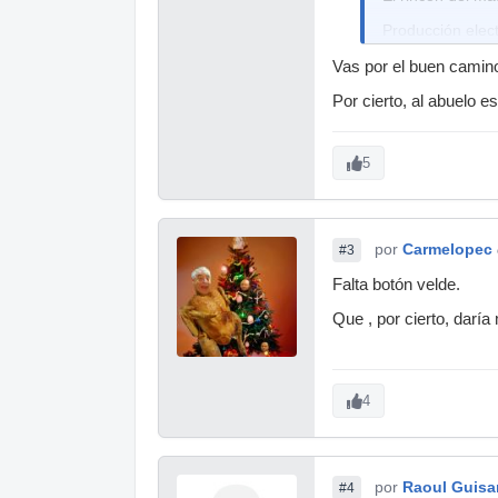
Producción elec
Mars Ziticen
Vas por el buen camino.
y algúno que ot
Por cierto, al abuelo e
5
por
Carmelopec
#3
Falta botón velde.
Que , por cierto, daría
4
por
Raoul Guis
#4