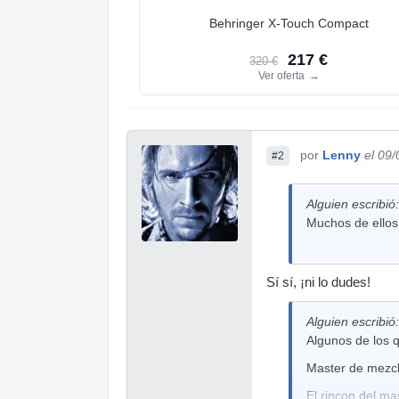
Behringer X-Touch Compact
217 €
320 €
Ver oferta
→
por
Lenny
el 09
#2
Alguien escribió:
Muchos de ellos
Sí sí, ¡ni lo dudes!
Alguien escribió:
Algunos de los q
Master de mezc
El rincon del m