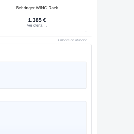
Behringer WING Rack
1.385 €
Ver oferta
→
Enlaces de afiliación