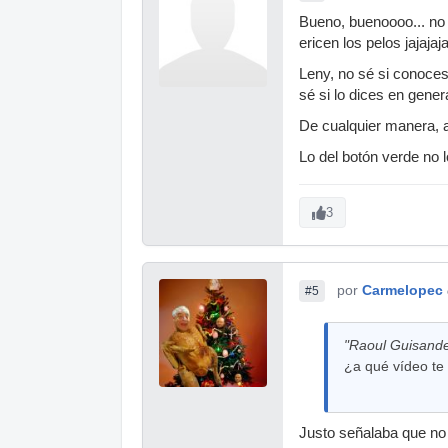
Bueno, buenoooo... no
ericen los pelos jajajaj
Leny, no sé si conoces
sé si lo dices en gener
De cualquier manera, a
Lo del botón verde no lo
3
por
Carmelopec
#5
"Raoul Guisande"
¿a qué vídeo te 
Justo señalaba que no