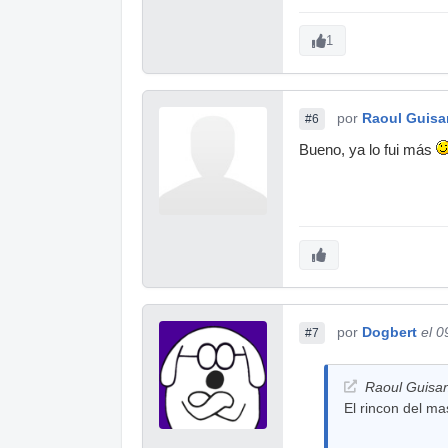
1
por
Raoul Guis
#6
Bueno, ya lo fui más
por
Dogbert
el 0
#7
Raoul Guisan
El rincon del m