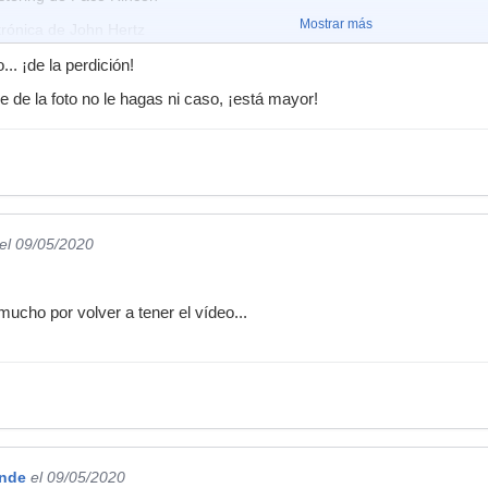
Mostrar más
trónica de John Hertz
.. ¡de la perdición!
ro más..
se de la foto no le hagas ni caso, ¡está mayor!
el 09/05/2020
 mucho por volver a tener el vídeo...
ande
el 09/05/2020