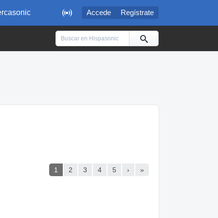

rcasonic
Accede
Regístrate
1
2
3
4
5
›
»