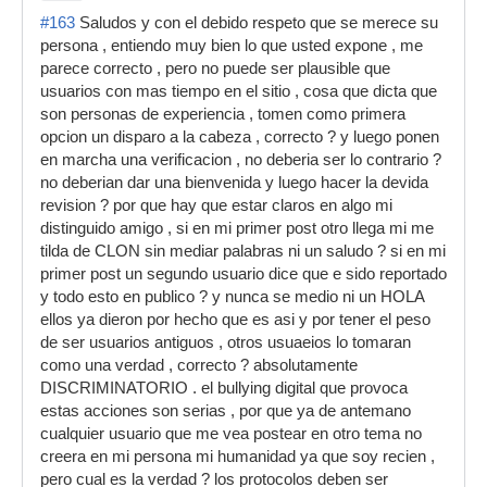
#163
Saludos y con el debido respeto que se merece su
persona , entiendo muy bien lo que usted expone , me
parece correcto , pero no puede ser plausible que
usuarios con mas tiempo en el sitio , cosa que dicta que
son personas de experiencia , tomen como primera
opcion un disparo a la cabeza , correcto ? y luego ponen
en marcha una verificacion , no deberia ser lo contrario ?
no deberian dar una bienvenida y luego hacer la devida
revision ? por que hay que estar claros en algo mi
distinguido amigo , si en mi primer post otro llega mi me
tilda de CLON sin mediar palabras ni un saludo ? si en mi
primer post un segundo usuario dice que e sido reportado
y todo esto en publico ? y nunca se medio ni un HOLA
ellos ya dieron por hecho que es asi y por tener el peso
de ser usuarios antiguos , otros usuaeios lo tomaran
como una verdad , correcto ? absolutamente
DISCRIMINATORIO . el bullying digital que provoca
estas acciones son serias , por que ya de antemano
cualquier usuario que me vea postear en otro tema no
creera en mi persona mi humanidad ya que soy recien ,
pero cual es la verdad ? los protocolos deben ser