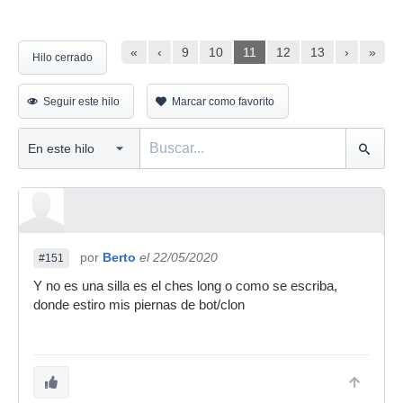
«
‹
9
10
11
12
13
›
»
Hilo cerrado
Seguir este hilo
Marcar como favorito
por
Berto
el 22/05/2020
#151
Y no es una silla es el ches long o como se escriba,
donde estiro mis piernas de bot/clon