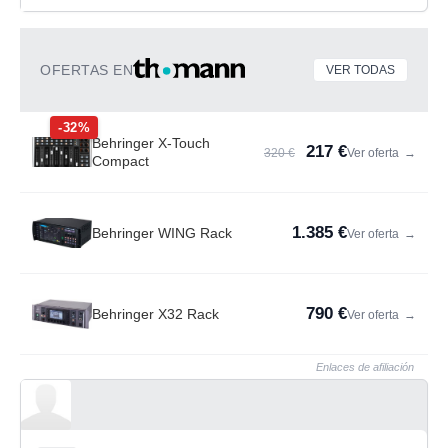
OFERTAS EN
VER TODAS
-32%
Behringer X-Touch
217 €
320 €
Ver oferta
→
Compact
1.385 €
Behringer WING Rack
Ver oferta
→
790 €
Behringer X32 Rack
Ver oferta
→
Enlaces de afiliación