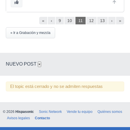
«
‹
9
10
11
12
13
›
»
« Ir a Grabación y mezcla
NUEVO POST
×
El topic está cerrado y no se admiten respuestas
© 2026
Hispasonic
Sonic Network
Vende tu equipo
Quiénes somos
Avisos legales
Contacto