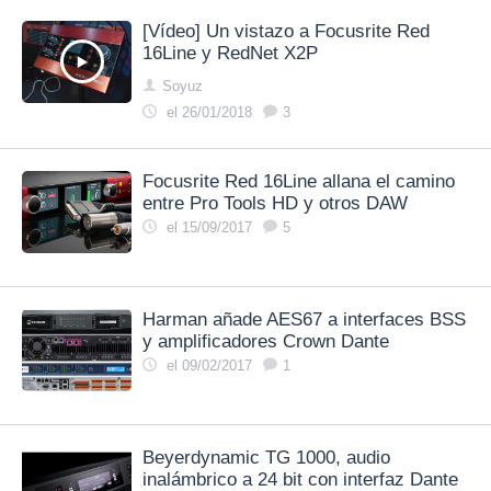
[Vídeo] Un vistazo a Focusrite Red
16Line y RedNet X2P
Soyuz
el 26/01/2018
3
Focusrite Red 16Line allana el camino
entre Pro Tools HD y otros DAW
el 15/09/2017
5
Harman añade AES67 a interfaces BSS
y amplificadores Crown Dante
el 09/02/2017
1
Beyerdynamic TG 1000, audio
inalámbrico a 24 bit con interfaz Dante