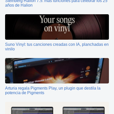
Steinberg Halion 7.5: más funciones para celebrar los 25
años de Halion
Suno Vinyl: tus canciones creadas con IA, planchadas en
vinilo
Arturia regala Pigments Play, un plugin que destila la
potencia de Pigments