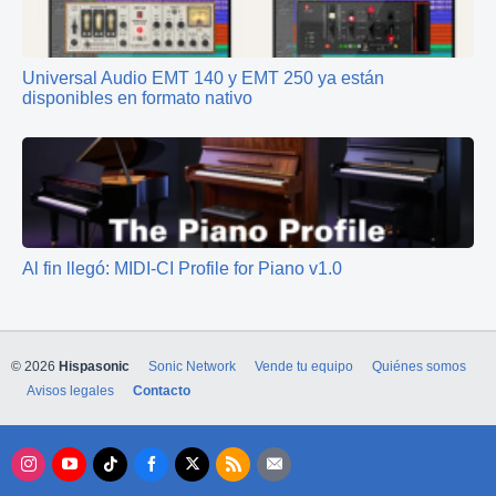
Universal Audio EMT 140 y EMT 250 ya están
disponibles en formato nativo
Al fin llegó: MIDI-CI Profile for Piano v1.0
© 2026
Hispasonic
Sonic Network
Vende tu equipo
Quiénes somos
Avisos legales
Contacto