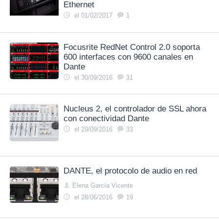
Ethernet
el 01/02/2017
1
Focusrite RedNet Control 2.0 soporta
600 interfaces con 9600 canales en
Dante
el 30/09/2016
31
Nucleus 2, el controlador de SSL ahora
con conectividad Dante
el 29/09/2016
33
DANTE, el protocolo de audio en red
Elena García Vicente
el 28/06/2016
19