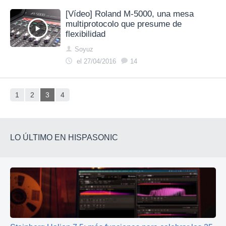
[Vídeo] Roland M-5000, una mesa
multiprotocolo que presume de
flexibilidad
Soyuz
el 27/04/2016
14
1
2
3
4
LO ÚLTIMO EN HISPASONIC