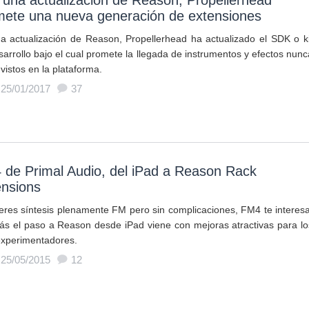
una actualización de Reason, Propellerhead
mete una nueva generación de extensiones
a actualización de Reason, Propellerhead ha actualizado el SDK o ki
sarrollo bajo el cual promete la llegada de instrumentos y efectos nunc
vistos en la plataforma.
 25/01/2017
37
 de Primal Audio, del iPad a Reason Rack
ensions
ieres síntesis plenamente FM pero sin complicaciones, FM4 te interesa
s el paso a Reason desde iPad viene con mejoras atractivas para lo
xperimentadores.
 25/05/2015
12