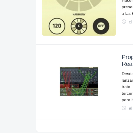
Hace
prese
a las
el
Prop
Rea
Desd
lanza
trata
terce
para 
el