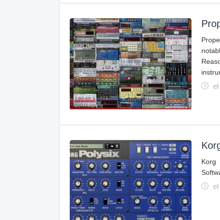
Prop
Prope
notab
Reaso
instr
el
Korg
Korg 
Softw
el