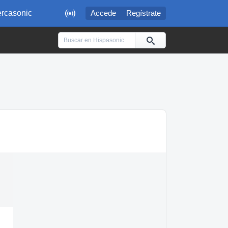

rcasonic
Accede
Regístrate