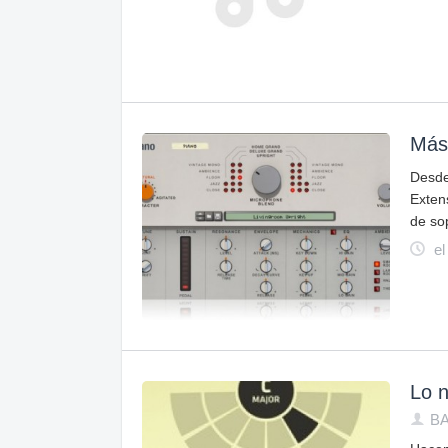
Más
Desd
Exten
de so
el
Lo 
B