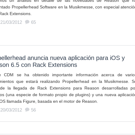
mos un análisis en detalle de las novedades de Reason que h
ntado Propellerhead Software en la Musikmesse, con especial atenció
 Rack Extensions.
 21/03/2012
65
ellerhead anuncia nueva aplicación para iOS y
son 6.5 con Rack Extensions
e CDM se ha obtenido importante información acerca de vario
mientos que estará realizando Propellerhead en la Musikmesse. S
 de la llegada de Rack Extensions para Reason desarrolladas po
ros (una especie de formato propio de plugins) y una nueva aplicació
iOS llamada Figure, basada en el motor de Reason.
 20/03/2012
56