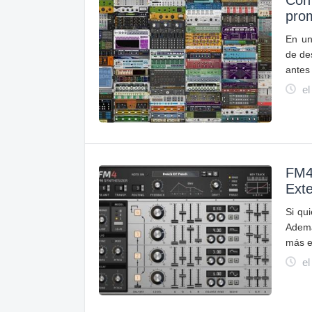
Con 
pro
En un
de de
antes 
el
FM4
Ext
Si qu
Ademá
más e
el