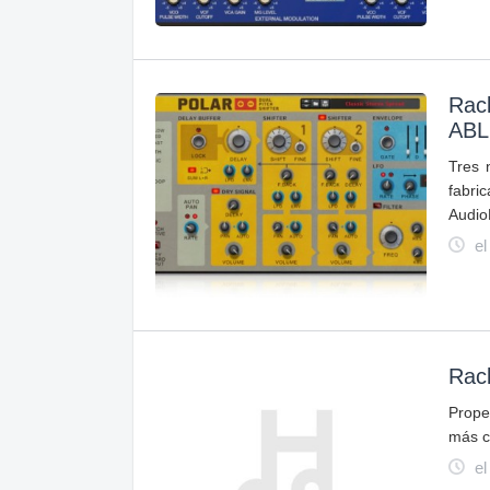
Rack
ABL
Tres 
fabri
Audio
el
Rac
Prope
más c
el