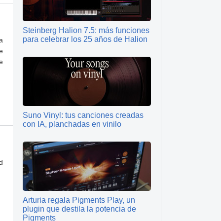
Steinberg Halion 7.5: más funciones
para celebrar los 25 años de Halion
a
e
e
Suno Vinyl: tus canciones creadas
con IA, planchadas en vinilo
d
Arturia regala Pigments Play, un
plugin que destila la potencia de
Pigments