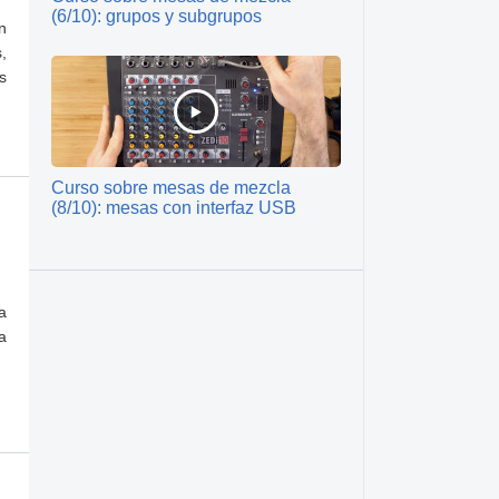
(6/10): grupos y subgrupos
n
,
s
Curso sobre mesas de mezcla
(8/10): mesas con interfaz USB
a
a