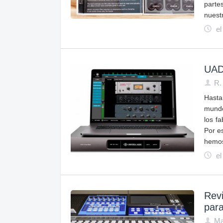
parte
nuest
el
UAD-
R.
Hasta
mundo
los f
Por e
hemos
el
Revi
para
Ma