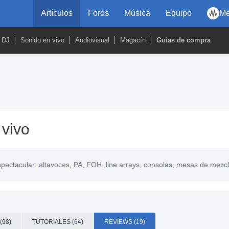
Artículos
Foros
Música
Equipo
Me
DJ
Sonido en vivo
Audiovisual
Magacín
Guías de compra
vivo
pectacular: altavoces, PA, FOH, line arrays, consolas, mesas de mezcla
(98)
TUTORIALES (64)
REVIEWS (19)