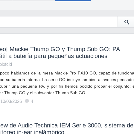
deo] Mackie Thump GO y Thump Sub GO: PA
átil a batería para pequeñas actuaciones
blofcid
poco hablamos de la mesa Mackie Pro FX10 GO, capaz de funciona
con su batería interna. La serie GO incluye también altavoces pensado
cubrir una pequeña PA, y por fin hemos podido probar el conjunto: e
or Thump GO y el subwoofer Thump Sub GO.
 10/03/2026
4
ew de Audio Technica IEM Serie 3000, sistema de
toreo in-ear inalámbrico