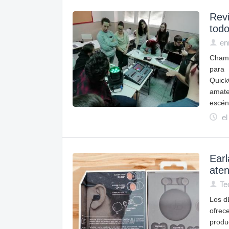
Rev
todo
en
Chams
para 
Quick
amate
escén
el
Earl
ate
Te
Los d
ofrece
produ