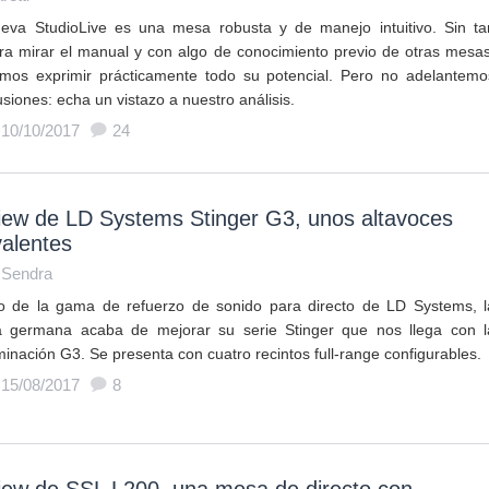
eva StudioLive es una mesa robusta y de manejo intuitivo. Sin ta
era mirar el manual y con algo de conocimiento previo de otras mesas
mos exprimir prácticamente todo su potencial. Pero no adelantemo
siones: echa un vistazo a nuestro análisis.
 10/10/2017
24
iew de LD Systems Stinger G3, unos altavoces
valentes
 Sendra
o de la gama de refuerzo de sonido para directo de LD Systems, l
 germana acaba de mejorar su serie Stinger que nos llega con l
inación G3. Se presenta con cuatro recintos full-range configurables.
 15/08/2017
8