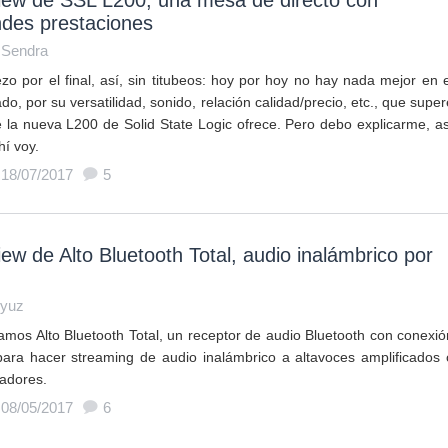
iew de SSL L200, una mesa de directo con
ndes prestaciones
 Sendra
zo por el final, así, sin titubeos: hoy por hoy no hay nada mejor en e
o, por su versatilidad, sonido, relación calidad/precio, etc., que super
e la nueva L200 de Solid State Logic ofrece. Pero debo explicarme, as
hí voy.
 18/07/2017
5
ew de Alto Bluetooth Total, audio inalámbrico por
yuz
amos Alto Bluetooth Total, un receptor de audio Bluetooth con conexió
ara hacer streaming de audio inalámbrico a altavoces amplificados 
adores.
 08/05/2017
6