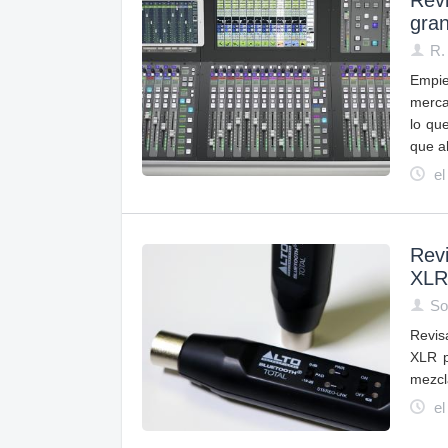
Rev
gra
R.
Empie
mercad
lo qu
que a
el
Revi
XLR
So
Revis
XLR p
mezcl
el