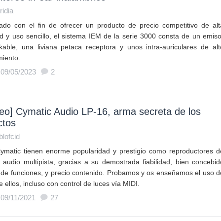
ridia
ado con el fin de ofrecer un producto de precio competitivo de alt
ad y uso sencillo, el sistema IEM de la serie 3000 consta de un emiso
kable, una liviana petaca receptora y unos intra-auriculares de alt
miento.
 09/05/2023
2
eo] Cymatic Audio LP-16, arma secreta de los
ctos
blofcid
ymatic tienen enorme popularidad y prestigio como reproductores d
 audio multipista, gracias a su demostrada fiabilidad, bien concebid
 de funciones, y precio contenido. Probamos y os enseñamos el uso d
 ellos, incluso con control de luces vía MIDI.
 09/11/2021
27