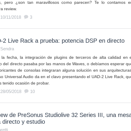
s, pero ¿son tan maravillosos como parecen? Te lo contamos e
ra review.
 10/11/2018
3
2 Live Rack a prueba: potencia DSP en directo
 Sendra
 la fecha, la integración de plugins de terceros de alta calidad en e
 del directo pasaba por las manos de Waves, o debíamos esperar qu
abricantes de consolas integraran alguna solución en sus arquitecturas
so Universal Audio da en el clavo presentando el UAD-2 Live Rack, qu
 tenido ocasión de probar.
 28/05/2018
10
ew de PreSonus Studiolive 32 Series III, una mes
 directo y estudio
retti