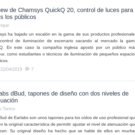
iew de Chamsys QuickQ 20, control de luces para
s los públicos
rique
ys ha bajado un escalón en la gama de sus productos profesionale
control de iluminación de escenario sacando al mercado la gam
Q. En este caso la compañía inglesa apostó por un público má
ur, como estudiantes o técnicos de iluminación de pequeños espacio
icos.
 22/04/2019
7
abs dBud, tapones de diseño con dos niveles de
nuación
o Tormo
Bud de Earlabs son unos tapones para los oídos de uso profesional qu
n la original característica de permitir ajustar el nivel de atenuación qu
cen. Su original diseño ha hecho que se hable de ellos en mucha