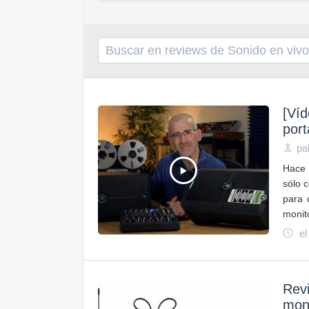
[Ví
port
pa
Hace 
sólo 
para 
monit
el
Revi
moni