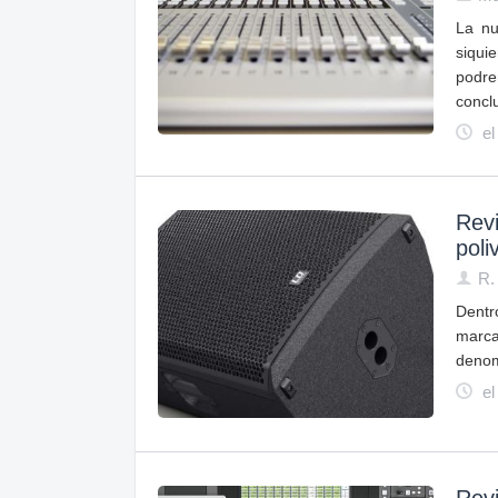
La nu
siqui
podre
conclu
el
Rev
poli
R.
Dentr
marca
denom
el