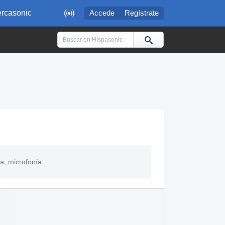

rcasonic
Accede
Regístrate
, microfonía...