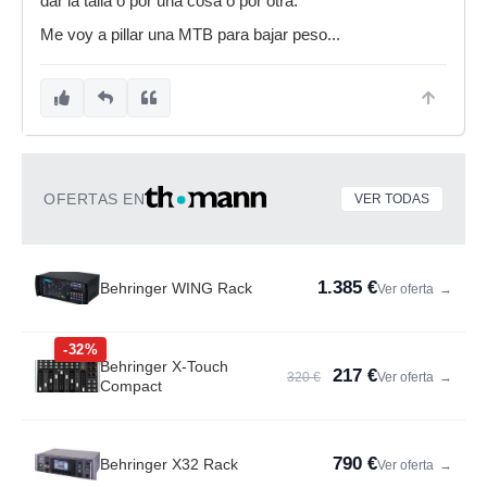
dar la talla o por una cosa o por otra.
Me voy a pillar una MTB para bajar peso...
OFERTAS EN
VER TODAS
1.385 €
Behringer WING Rack
Ver oferta
→
-32%
Behringer X-Touch
217 €
320 €
Ver oferta
→
Compact
790 €
Behringer X32 Rack
Ver oferta
→