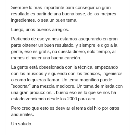
Repito una y otra vez: sin arreglo (un buen
Siempre lo más importante para conseguir un gran
arreglo) no hay mezcla que acabe de funcionar y
resultado es partir de una buena base, de los mejores
a ti te encontré en la calle.
ingredientes, o sea un buen tema.
Luego, unos buenos arreglos.
Partiendo de eso ya nos estamos asegurando en gran
parte obtener un buen resultado, y siempre le digo a la
gente, eso es gratis, no cuesta dinero, sólo tiempo, al
menos el hacer una buena canción.
La gente está obsesionada con la técnica, empezando
con los músicos y siguiendo con los técnicos, ingenieros
o como lo quieras llamar. Un tema magnífico puede
"soportar" una mezcla mediocre. Un tema de mierda con
una gran producción... bueno eso es lo que se nos ha
estado vendiendo desde los 2000 para acá.
Pero creo que esto es desviar el tema del hilo por otros
andurriales.
Un saludo.