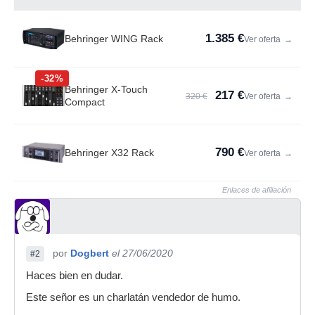
1.385 €
Behringer WING Rack
Ver oferta
→
-32%
Behringer X-Touch
217 €
320 €
Ver oferta
→
Compact
790 €
Behringer X32 Rack
Ver oferta
→
Enlaces de afiliación
por
Dogbert
el 27/06/2020
#2
Haces bien en dudar.
Este señor es un charlatán vendedor de humo.