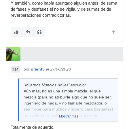
Y también, como había apuntado alguien antes, de suma
de fases y desfases si no se vigila, y de sumas de de
reverberaciones contradictorias.
por
orient3
el 27/06/2020
#14
"Milagros Nuncios (Mila)" escribió:
Aún más, no es una simple mezcla, el que
mezcla (para no atribuirle algo que no suele ser,
ingeniero de nada, y no llamarle mezclador, o
sea mixer para muchos y mixero para bastantes)
no suele ser el autor del arreglo; pero es
Mostrar más
responsable en grado de cómplice.
Totalmente de acuerdo.