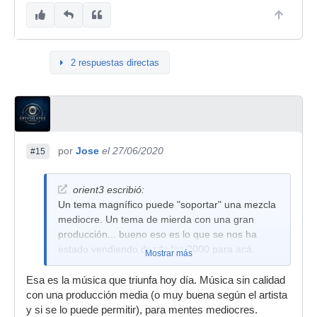
2 respuestas directas
por
Jose
el 27/06/2020
#15
orient3 escribió:
Un tema magnífico puede "soportar" una mezcla
mediocre. Un tema de mierda con una gran
producción... bueno eso es lo que se nos ha
estado vendiendo desde los 2000 para acá.
Mostrar más
Esa es la música que triunfa hoy día. Música sin calidad
con una producción media (o muy buena según el artista
y si se lo puede permitir), para mentes mediocres.