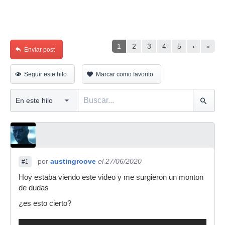
1
2
3
4
5
›
»
Enviar post
Seguir este hilo
Marcar como favorito
por
austingroove
el 27/06/2020
#1
Hoy estaba viendo este video y me surgieron un monton
de dudas
¿es esto cierto?