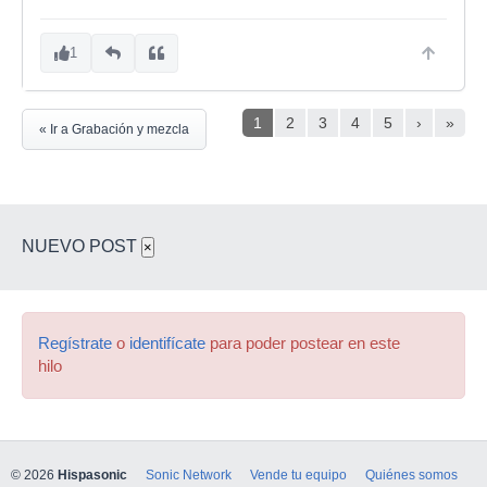
1
1
2
3
4
5
›
»
« Ir a Grabación y mezcla
NUEVO POST
×
Regístrate
o
identifícate
para poder postear en este
hilo
© 2026
Hispasonic
Sonic Network
Vende tu equipo
Quiénes somos