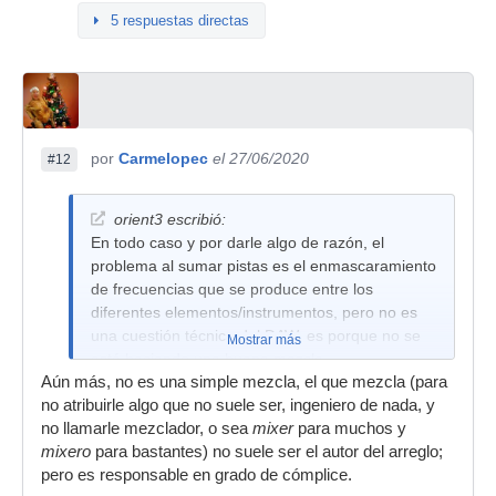
5 respuestas directas
por
Carmelopec
el 27/06/2020
#12
orient3 escribió:
En todo caso y por darle algo de razón, el
problema al sumar pistas es el enmascaramiento
de frecuencias que se produce entre los
diferentes elementos/instrumentos, pero no es
una cuestión técnica del DAW, es porque no se
Mostrar más
está haciendo una buena mezcla.
Aún más, no es una simple mezcla, el que mezcla (para
no atribuirle algo que no suele ser, ingeniero de nada, y
no llamarle mezclador, o sea
mixer
para muchos y
mixero
para bastantes) no suele ser el autor del arreglo;
pero es responsable en grado de cómplice.