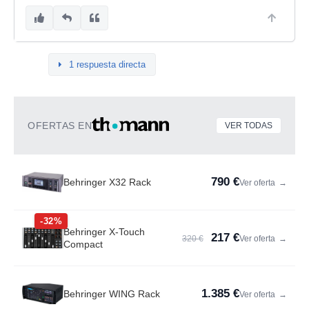
1 respuesta directa
OFERTAS EN
VER TODAS
790 €
Behringer X32 Rack
Ver oferta
→
-32%
Behringer X-Touch
217 €
320 €
Ver oferta
→
Compact
1.385 €
Behringer WING Rack
Ver oferta
→