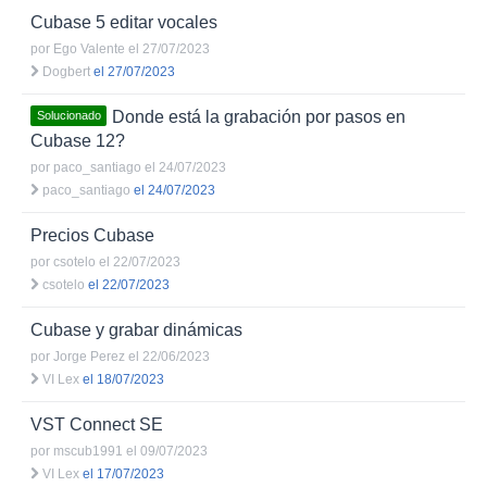
Cubase 5 editar vocales
por
Ego Valente
el 27/07/2023
Dogbert
el 27/07/2023
Donde está la grabación por pasos en
Solucionado
Cubase 12?
por
paco_santiago
el 24/07/2023
paco_santiago
el 24/07/2023
Precios Cubase
por
csotelo
el 22/07/2023
csotelo
el 22/07/2023
Cubase y grabar dinámicas
por
Jorge Perez
el 22/06/2023
VI Lex
el 18/07/2023
VST Connect SE
por
mscub1991
el 09/07/2023
VI Lex
el 17/07/2023