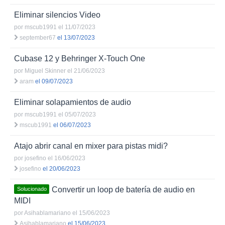
Eliminar silencios Video
por
mscub1991
el 11/07/2023
september67
el 13/07/2023
Cubase 12 y Behringer X-Touch One
por
Miguel Skinner
el 21/06/2023
aram
el 09/07/2023
Eliminar solapamientos de audio
por
mscub1991
el 05/07/2023
mscub1991
el 06/07/2023
Atajo abrir canal en mixer para pistas midi?
por
josefino
el 16/06/2023
josefino
el 20/06/2023
Convertir un loop de batería de audio en
Solucionado
MIDI
por
Asihablamariano
el 15/06/2023
Asihablamariano
el 15/06/2023