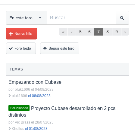
«
‹
5
6
7
8
9
›
Nuevo hilo
Foro leído
Seguir este foro
TEMAS
Empezando con Cubase
por
pluk1606
el 04/08/2023
pluk1606
el 08/08/2023
Proyecto Cubase desarrollado en 2 pcs
Solucionado
distintos
por
Vic Brass
el 28/07/2023
Khellus
el 01/08/2023