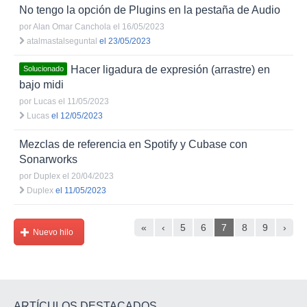
No tengo la opción de Plugins en la pestaña de Audio
por
Alan Omar Canchola
el 16/05/2023
atalmastalseguntal
el 23/05/2023
Hacer ligadura de expresión (arrastre) en
Solucionado
bajo midi
por
Lucas
el 11/05/2023
Lucas
el 12/05/2023
Mezclas de referencia en Spotify y Cubase con
Sonarworks
por
Duplex
el 20/04/2023
Duplex
el 11/05/2023
«
‹
5
6
7
8
9
›
Nuevo hilo
ARTÍCULOS DESTACADOS