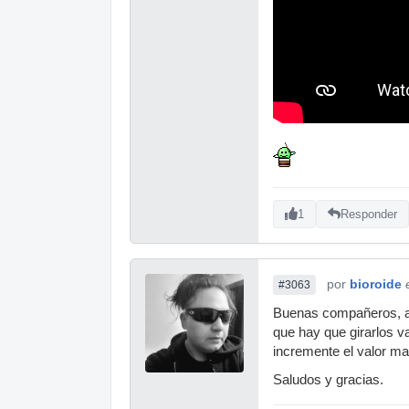
1
Responder
por
bioroide
#3063
Buenas compañeros, adq
que hay que girarlos v
incremente el valor m
Saludos y gracias.