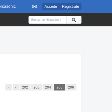

rcasonic
Accede
Regístrate
«
‹
202
203
204
205
206