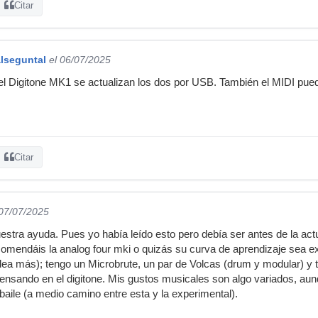
Citar
lseguntal
el 06/07/2025
l Digitone MK1 se actualizan los dos por USB. También el MIDI pued
Citar
 07/07/2025
estra ayuda. Pues yo había leído esto pero debía ser antes de la a
comendáis la analog four mki o quizás su curva de aprendizaje sea 
idea más); tengo un Microbrute, un par de Volcas (drum y modular) y
 pensando en el digitone. Mis gustos musicales son algo variados, au
 baile (a medio camino entre esta y la experimental).