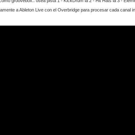
omo groovebox.. osea pista 1 - KickDrum la 2 - Hit Hats la 3 - Elem
tamente a Ableton Live con el Overbridge para procesar cada canal i