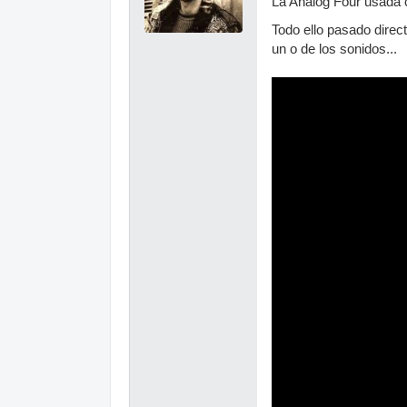
La Analog Four usada c
Todo ello pasado direc
un o de los sonidos...