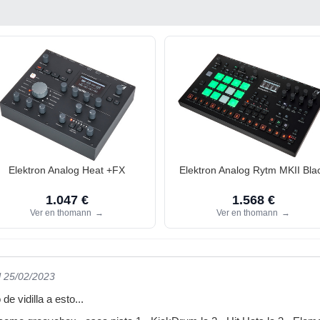
Elektron Analog Heat +FX
Elektron Analog Rytm MKII Bla
1.047 €
1.568 €
Ver en thomann
→
Ver en thomann
→
l 25/02/2023
e vidilla a esto...