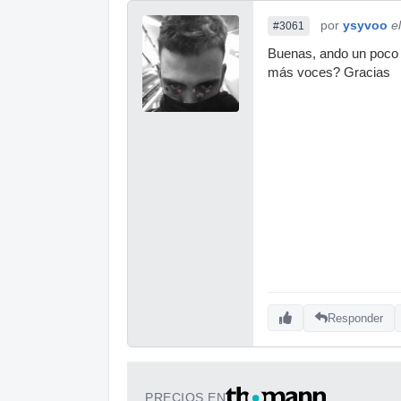
por
ysyvoo
e
#3061
Buenas, ando un poco p
más voces? Gracias
Responder
PRECIOS EN