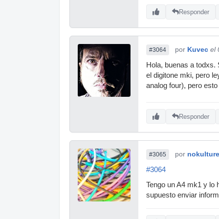
Responder
por
Kuvec
el
#3064
Hola, buenas a todxs. 
el digitone mki, pero l
analog four), pero esto
Responder
por
nokultur
#3065
#3064
Tengo un A4 mk1 y lo h
supuesto enviar inform