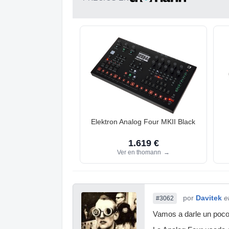
Elektron Analog Four MKII Black
1.619 €
Ver en thomann
→
por
Davitek
e
#3062
Vamos a darle un poco d