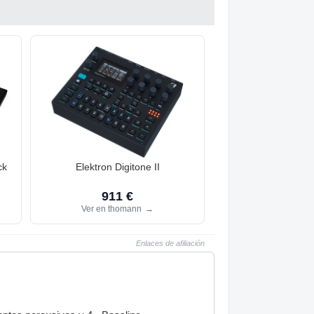
ck
Elektron Digitone II
911 €
Ver en thomann
→
Enlaces de afiliación