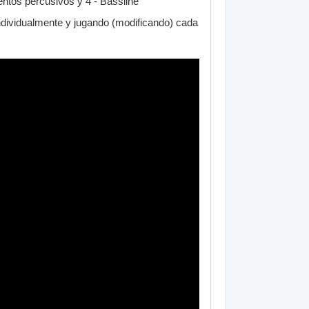
entos percusivos y 4 - Bassline
ndividualmente y jugando (modificando) cada