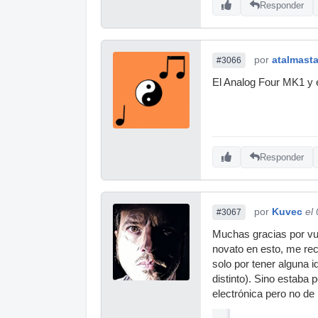
Responder
por
atalmasta
#3066
El Analog Four MK1 y e
Responder
por
Kuvec
el
#3067
Muchas gracias por vu
novato en esto, me re
solo por tener alguna 
distinto). Sino estaba
electrónica pero no de