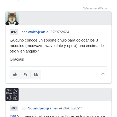
Enlaces de afiliación
por
wolfojean
el 27/07/2024
#92
¿Alguno conoce un soporte chulo para colocar los 3
módulos (modwave, wavestate y opsix) uno encima de
otro y en ángulo?
Gracias!
por
Soundprogramer
el 28/07/2024
#93
#88
Si, menos mal porque sin editores estos equipos se