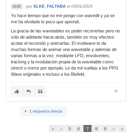
por
ELKE_FALTABA
el 03/01/2025
#105
Yo hace tiempo que no me pongo con wavedit y ya se
me ha olvidado lo poco que aprendí.
La gracia de las wavetables es poder recorrerlas pero no
sólo de adelante hacia atrás, también es muy efectivo
acotar el recorrido y animarlas. El modwave te da
muchas formas de animar una wavetable y además de
varias formas a la vez: mediante LFO, envolventes,
tracking y la modulación propia de la wavetable como
strech o mirror por ejemplo. Le da mil vueltas a los PPG
Wave originales e incluso a los Blofeld.
1 respuesta directa
«
‹
5
6
7
8
9
›
»