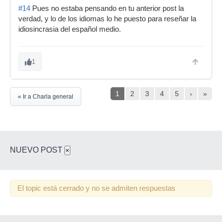
#14
Pues no estaba pensando en tu anterior post la
verdad, y lo de los idiomas lo he puesto para reseñar la
idiosincrasia del español medio.
1
1
2
3
4
5
›
»
« Ir a Charla general
NUEVO POST
×
El topic está cerrado y no se admiten respuestas