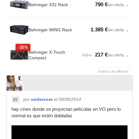
790 €
Behringer X32 Rack
Ver oferta
→
1.385 €
Behringer WING Rack
Ver oferta
→
-32%
Behringer X-Touch
217 €
320 €
Ver oferta
→
Compact
Enlaces de afiliación
por
undercore
el 09/08/2014
#2
hay cines donde se proyectan películas en VO pero lo
normal es que estén dobladas