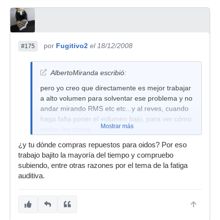
por
Fugitivo2
el 18/12/2008
#175
AlbertoMiranda escribió:
pero yo creo que directamente es mejor trabajar
a alto volumen para solventar ese problema y no
andar mirando RMS etc etc...y al reves, cuando
haga falta poner el volumen bajo, para ver cómo
Mostrar más
andan las cosas.
tanto nos preocupamos por tener una sala
¿y tu dónde compras repuestos para oidos? Por eso
acondicionada, monitores carísimos y luego no
trabajo bajito la mayoría del tiempo y compruebo
nos preocupamos por hacer plano nuestro oído?
subiendo, entre otras razones por el tema de la fatiga
auditiva.