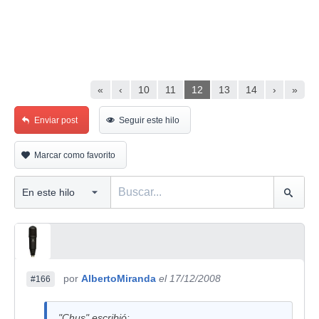
«
‹
10
11
12
13
14
›
»
Enviar post
Seguir este hilo
Marcar como favorito
por
AlbertoMiranda
el 17/12/2008
#166
"Chus" escribió: