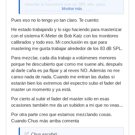
mezclar lo hacemos con un SPL alto, para
Mostrar más
igualar la respuesta de nuestro oído..
si le echas un vistazo a la gráfica de las curvas
Pues eso no lo tengo yo tan claro. Te cuento:
isofónicas a partir de 80 db SPL la curva se
He estado trabajando y lo sigo haciendo para masterizar
iguala...
con el sistema K-Meter de Bob Katz con los monitores
por si no tenías en cuenta esto te aconsejo que
calibrados y todo eso. Mi conclusión es que para
mezcles a más volumen tío
mastering me gusta trabajar alrededor de los 83 dB SPL.
Para mezclar, cada día trabajo a volúmenes menores
porque he descubierto que como me suene ahi, después
al darle caña es pa flipar y al reves NO. Además no me
canso nada de nada. Cuando me entran las dudas si
estarán bien los extremos del espectro subo el fader del
master un momento y ya está.
Por cierto al subir el fader del master sólo en esas
ocasiones también me da un subidon a mi que no veas...
Por otra parte creo que estamos mezclando cosas.
Cuando Chus más arriba comenta
Chus escribió: