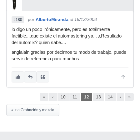
por
AlbertoMiranda
el 18/12/2008
#180
lo digo un poco irónicamente, pero es totálmente
factible....que existe el automastering ya... ¿Resultado
del automix? quien sabe....
anglalain gracias por decirnos tu modo de trabajo, puede
servir de referencia para muchos.
«
‹
10
11
12
13
14
›
»
« Ir a Grabación y mezcla