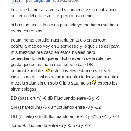
por
anglalain
el 18/12/2008
#178
hola que tal no se la verdad si todavia se siga hablando
del tema del que es el link pero masomenos
si buscan una lista o algo parecido yo me baso mucho a
estos conceptos
actualmente estudio ingenieria en audio en torreon
coahuila mexico voy en 1 semestre y lo que uso asi para
mis mezclas me baso en estos niveles pero
dependiendo de lo que en dicho evento de la rola me
gusta que se escuche mas subo o bajo DB
automatizandolos
estos niveles estan en su nivel
pico.. para al final no saturar nuestro fader y que nuestra
mezcla salga sin un solo Clip o saturacion
espero les
sirva colegas!!
BD (bass drum) -6 dB Fluctuando entre -6 y -9
SN (snaredrum) -6 dB fluctuando entre -9 y -12
HH (hi hats) -18 dB fluctuando entre -18 y -21 o -21 y -24
Toms -6 fluctuando entre -6 y -9 o -6 y -12