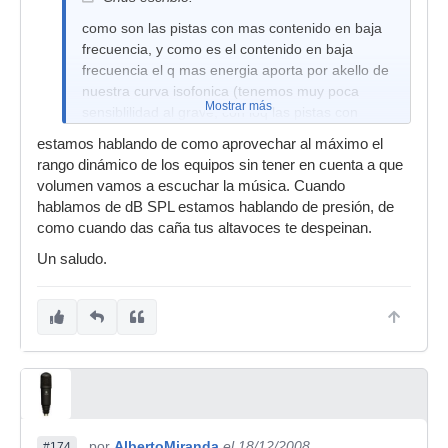
como son las pistas con mas contenido en baja
frecuencia, y como es el contenido en baja
frecuencia el q mas energia aporta por akello de
nuestra curva isofonica (tenemos muy poca
Mostrar más
sensiblilidad al grave, con loq las pistas con
grave siempre llevan mucha señal). Pues con
estamos hablando de como aprovechar al máximo el
tan solo estas dos pistas nos podemos hacer
rango dinámico de los equipos sin tener en cuenta a que
una idea del RMS final del tema
volumen vamos a escuchar la música. Cuando
hablamos de dB SPL estamos hablando de presión, de
como cuando das caña tus altavoces te despeinan.
Un saludo.
por
AlbertoMiranda
el 18/12/2008
#174