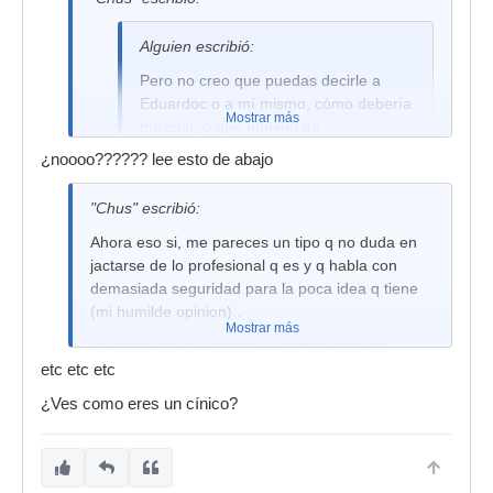
Alguien escribió:
Pero no creo que puedas decirle a
Eduardoc o a mí mismo, cómo debería
Mostrar más
mezclar, o qué mínimo de
conocimientos teóricos debería tener
¿noooo?????? lee esto de abajo
para realizar bien su trabajo.
"Chus" escribió:
Ahora eso si, me pareces un tipo q no duda en
Yo eso no le he hecho. Me debes de haber leido
jactarse de lo profesional q es y q habla con
mal o malinterpretado..
demasiada seguridad para la poca idea q tiene
(mi humilde opinion)..
Mostrar más
Eduardo con sus teorias y afirmaciones de
chichinabo, es una de los q mas crea Bulos en
etc etc etc
este foro (lo de no mover el fader de 0dB es un
¿Ves como eres un cínico?
clasico)
En cuanto a lo chachi q suenan tus mezclas
eduardoc.. me parece fantastico q te gusten, a