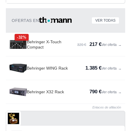
mi me parecen mediocres (y el material
artisticamente aun peor) , por lo menos lo q
tienes colgado, normalmente una opinion asi me
la ahorraria, al igual q la q tengo de alguien
OFERTAS EN
VER TODAS
como profesional si es mala.. pero te has
ganado a pulso, por insitir en lo de lo personal, q
-32%
te las suelte y me kede tan ancho
Behringer X-Touch
217 €
320 €
Ver oferta
→
Compact
1.385 €
Behringer WING Rack
Ver oferta
→
790 €
Behringer X32 Rack
Ver oferta
→
Enlaces de afiliación