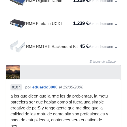
1.259 €
RME Digiface Dante
Ver en thomann
→
1.239 €
RME Fireface UCX II
Ver en thomann
→
45 €
RME RM19-II Rackmount Kit
Ver en thomann
→
Enlaces de afiliación
por
eduardo3000
el 19/05/2008
#107
a los que dicen que la rme les da problemas, la motu
pareciera ser que hablan como si fuera una simple
creative de pc:S y tengo gente que me dice que la
calidad de las motu de gama alta son profesionales y
nada de estupideces, enotonces sera cuestion de
pcs......