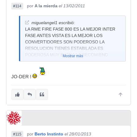
por
A la mierda
el 13/02/2011
#114
miguelangel1 escribió:
LA RME FIRE FASE 800 ES LA MEJOR INTER
FASE ANTES VISTA ES LA MEJOR LOS
CONVERTIDORES SON PODEROSO LA
RESOLUCION TIENES ESTABILADA ES
PODEROSA MUY BUENA LA RECOMIEND
Mostrar más
JO-DER !
por
Berto Instinto
el 28/01/2013
#115