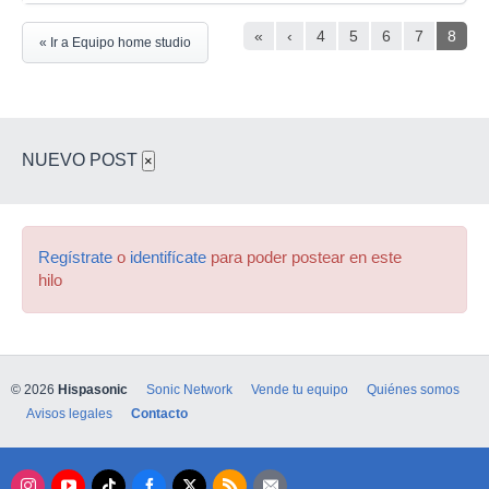
«
‹
4
5
6
7
8
« Ir a Equipo home studio
NUEVO POST
×
Regístrate
o
identifícate
para poder postear en este
hilo
© 2026
Hispasonic
Sonic Network
Vende tu equipo
Quiénes somos
Avisos legales
Contacto