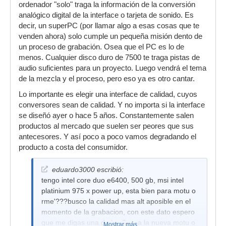
ordenador "solo" traga la información de la conversión
analógico digital de la interface o tarjeta de sonido. Es
decir, un superPC (por llamar algo a esas cosas que te
venden ahora) solo cumple un pequeña misión dento de
un proceso de grabación. Osea que el PC es lo de
menos. Cualquier disco duro de 7500 te traga pistas de
audio suficientes para un proyecto. Luego vendrá el tema
de la mezcla y el proceso, pero eso ya es otro cantar.
Lo importante es elegir una interface de calidad, cuyos
conversores sean de calidad. Y no importa si la interface
se diseñó ayer o hace 5 años. Constantemente salen
productos al mercado que suelen ser peores que sus
antecesores. Y así poco a poco vamos degradando el
producto a costa del consumidor.
eduardo3000 escribió:
tengo intel core duo e6400, 500 gb, msi intel
platinium 975 x power up, esta bien para motu o
rme'???busco la calidad mas alt aposible en el
momento de la grabacion, con este dato espero
que me digas una de las 2, sea la nueva motu o
Mostrar más