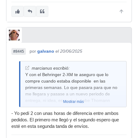
por
galvano
el 20/06/2025
#8445
marcianus escribió:
Y con el Behringer 2-XM te aseguro que lo
compre cuando estaba disponible en las
primeras semanas. Lo que pasara para que no
me llegara y pasase a un nuevo periodo de
entrega, ni idea, eso solo lo sabe Thomann
Mostrar más
- Yo pedí 2 con unas horas de diferencia entre ambos
pedidos. El primero me llegó y el segundo espero que
esté en esta segunda tanda de envíos.