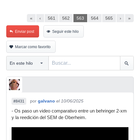
«
‹
561
562
563
564
565
›
»
Enviar post
Seguir este hilo
Marcar como favorito
por
galvano
el 10/06/2025
#8431
- Os paso un video comparativo entre un behringer 2-xm
y la reedición del SEM de Oberheim.