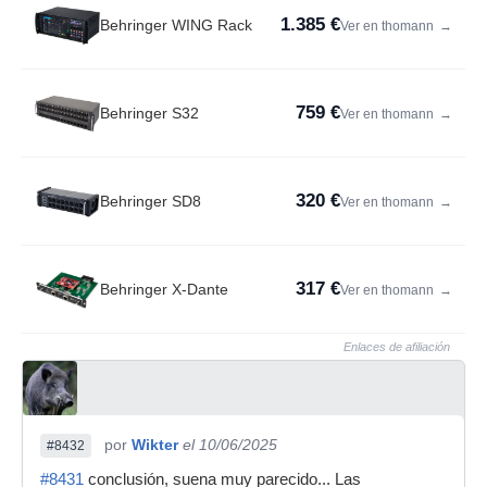
1.385 €
Behringer WING Rack
Ver en thomann
→
759 €
Behringer S32
Ver en thomann
→
320 €
Behringer SD8
Ver en thomann
→
317 €
Behringer X-Dante
Ver en thomann
→
Enlaces de afiliación
por
Wikter
el 10/06/2025
#8432
#8431
conclusión, suena muy parecido... Las