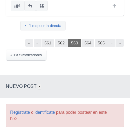
1
1 respuesta directa
«
‹
561
562
563
564
565
›
»
« Ir a Sintetizadores
NUEVO POST
×
Regístrate
o
identifícate
para poder postear en este
hilo