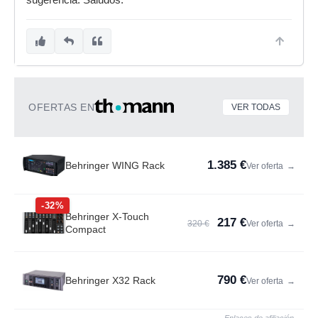
sugerencia. Saludos.
OFERTAS EN
VER TODAS
1.385 €
Behringer WING Rack
Ver oferta
→
-32%
Behringer X-Touch
217 €
320 €
Ver oferta
→
Compact
790 €
Behringer X32 Rack
Ver oferta
→