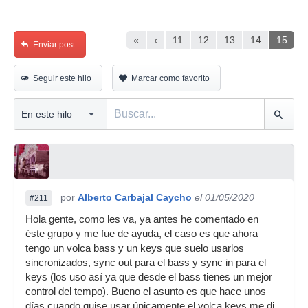
«
‹
11
12
13
14
15
Enviar post
Seguir este hilo
Marcar como favorito
por
Alberto Carbajal Caycho
el 01/05/2020
#211
Hola gente, como les va, ya antes he comentado en
éste grupo y me fue de ayuda, el caso es que ahora
tengo un volca bass y un keys que suelo usarlos
sincronizados, sync out para el bass y sync in para el
keys (los uso así ya que desde el bass tienes un mejor
control del tempo). Bueno el asunto es que hace unos
días cuando quise usar únicamente el volca keys me di