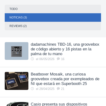
TODO
NOTICIAS (3)
REVIEWS (2)
dadamachines TBD‑16, una groovebox
de código abierto y 16 pistas en la
palma de tu mano
el 06/05/2026
16
Beatboxer Mosaik, una curiosa
groovebox creada por exempleados de
NI que estará en Superbooth 25
el 28/04/2025
21
Casio presenta sus dispositivos