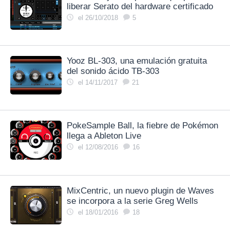
liberar Serato del hardware certificado
el 26/10/2018
5
Yooz BL-303, una emulación gratuita
del sonido ácido TB-303
el 14/11/2017
21
PokeSample Ball, la fiebre de Pokémon
llega a Ableton Live
el 12/08/2016
16
MixCentric, un nuevo plugin de Waves
se incorpora a la serie Greg Wells
el 18/01/2016
18