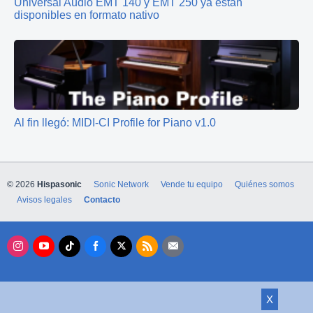
Universal Audio EMT 140 y EMT 250 ya están
disponibles en formato nativo
Al fin llegó: MIDI-CI Profile for Piano v1.0
© 2026
Hispasonic
Sonic Network
Vende tu equipo
Quiénes somos
Avisos legales
Contacto
X