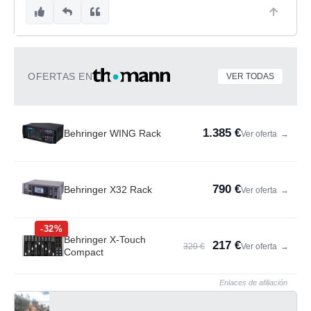
OFERTAS EN
VER TODAS
1.385 €
Behringer WING Rack
Ver oferta
→
790 €
Behringer X32 Rack
Ver oferta
→
-32%
Behringer X-Touch
217 €
320 €
Ver oferta
→
Compact
Enlaces de afiliación