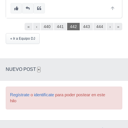
«
‹
440
441
442
443
444
›
»
« Ir a Equipo DJ
NUEVO POST
×
Regístrate
o
identifícate
para poder postear en este
hilo