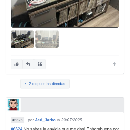
2 respuestas directas
por
Jeri_Jarko
el 29/07/2025
#6625
#6624
No sabes la envidia que me das! Enhorabuena por