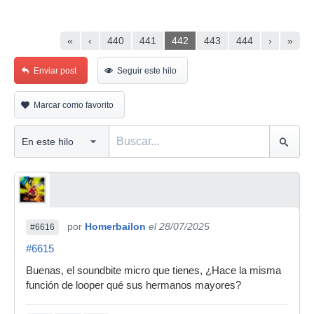
«
‹
440
441
442
443
444
›
»
Enviar post
Seguir este hilo
Marcar como favorito
por
Homerbailon
el 28/07/2025
#6616
#6615
Buenas, el soundbite micro que tienes, ¿Hace la misma
función de looper qué sus hermanos mayores?