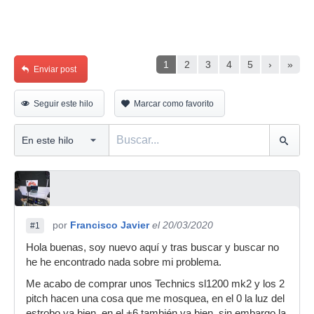
1
2
3
4
5
›
»
Enviar post
Seguir este hilo
Marcar como favorito
por
Francisco Javier
el 20/03/2020
#1
Hola buenas, soy nuevo aquí y tras buscar y buscar no
he he encontrado nada sobre mi problema.
Me acabo de comprar unos Technics sl1200 mk2 y los 2
pitch hacen una cosa que me mosquea, en el 0 la luz del
estrobo va bien, en el +6 también va bien, sin embargo la