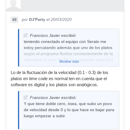
por
DJ'Party
el 20/03/2020
#8
Francisco Javier escribió:
teniendo conectado el equipo con Serato me
estoy percatando además que uno de los platos
según el programa fluctúa constantemente de la
velocidad un poco (0,3% de constante variación)
Mostrar más
Lo de la fluctuación de la velocidad (0.1 - 0.3) de los
platos en time code es normal ten en cuenta que el
software es digital y los platos son analógicos.
Francisco Javier escribió:
Y que tiene doble cero, ósea, que subo un poco
de velocidad desde 0 y lo que hace es bajar para
luego empezar a subir.