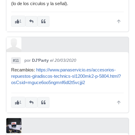
(lo de los circulos y la señal).
1
por
DJ'Party
el 20/03/2020
#11
Recambios:
https://www.panaservicio.es/accesorios-
repuestos-giradiscos-technics-sl1200mk2-p-5804.html?
osCsid=mguce6oo5ngmnf6dl2t5vcjji2
1