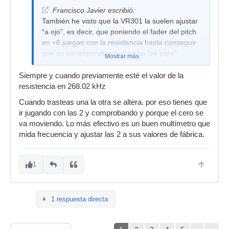
Francisco Javier escribió:
También he visto que la VR301 la suelen ajustar
“a ojo”, es decir, que poniendo el fader del pitch
en +6 juegan con la resistencia hasta conseguir
que su correspondiente estrobo “se pare”
Mostrar más
Siempre y cuando previamente esté el valor de la
resistencia en 268.02 kHz
Cuando trasteas una la otra se altera. por eso tienes que
ir jugando con las 2 y comprobando y porque el cero se
va moviendo. Lo más efectivo es un buen multímetro que
mida frecuencia y ajustar las 2 a sus valores de fábrica.
1
1 respuesta directa