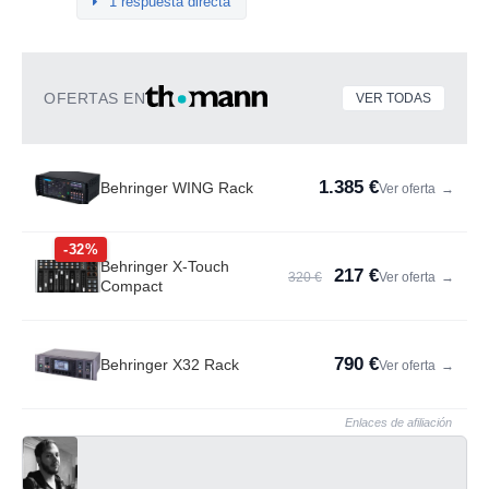
1 respuesta directa
OFERTAS EN
VER TODAS
1.385 €
Behringer WING Rack
Ver oferta
→
-32%
Behringer X-Touch
217 €
320 €
Ver oferta
→
Compact
790 €
Behringer X32 Rack
Ver oferta
→
Enlaces de afiliación