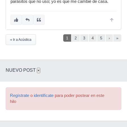
parásitos que no uso; yo es que me cambié de casa.
1
2
3
4
5
›
»
« Ir a Acústica
NUEVO POST
×
Regístrate
o
identifícate
para poder postear en este
hilo