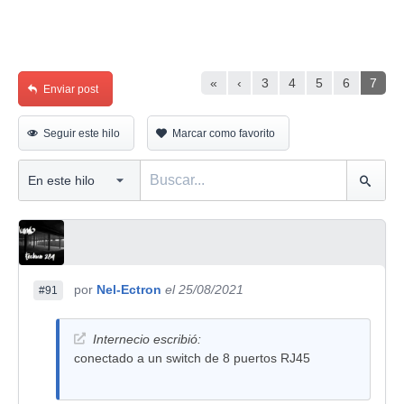
«
‹
3
4
5
6
7
Enviar post
Seguir este hilo
Marcar como favorito
por
Nel-Ectron
el 25/08/2021
#91
Internecio escribió:
conectado a un switch de 8 puertos RJ45