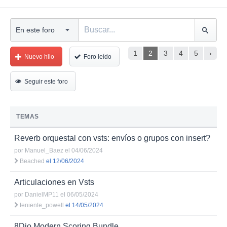
1
2
3
4
5
›
Nuevo hilo
Foro leído
Seguir este foro
TEMAS
Reverb orquestal con vsts: envíos o grupos con insert?
por
Manuel_Baez
el 04/06/2024
Beached
el 12/06/2024
Articulaciones en Vsts
por
DanielMP11
el 06/05/2024
teniente_powell
el 14/05/2024
8Dio Modern Scoring Bundle