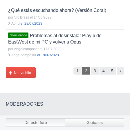
¿Qué estás escuchando ahora? (Versión Coral)
por
Vic Brass
el 14/08/2022
Abird
el 29/07/2023
Problemas al desinstalar Play 6 de
Solucionado
EastWest de mi PC y volver a Opus
por
Angelcomposer
el 17/07/2023
Angelcomposer
el 19/07/2023
1
2
3
4
5
›
Nuevo hilo
MODERADORES
De este foro
Globales