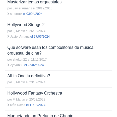
Masterizar temas orquestales
por
Javier Arnanz
el 20/12/2016
solorock
el 03/04/2024
Hollywood Strings 2
por
Fj Martin
el 26/03/2024
Javier Arnanz
el 27/03/2024
Que sofware usan los compositores de musica
orquestal de cine?
por
shelton22
el 11/11/2017
Zyryab88
el 25/02/2024
All in One,la definitiva?
por
Fj Martin
el 23/02/2024
Hollywood Fantasy Orchestra
por
Fj Martin
el 25/03/2023
Iván David
el 11/02/2024
Maquetando un Preludio de Chopin