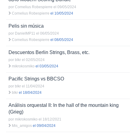
por
Cornelius Robespierre
el 09/05/2024
Cornelius Robespierre
el 10/05/2024
Pelis sin música
por
DanielMP11
el 06/05/2024
Cornelius Robespierre
el 08/05/2024
Descuentos Berlin Strings, Brass, etc.
por
blkr
el 02/05/2024
mikrokosmiko
el 03/05/2024
Pacific Strings vs BBCSO
por
blkr
el 11/04/2024
blkr
el 18/04/2024
Análisis orquestal II: In the hall of the mountain king
(Grieg)
por
mikrokosmiko
el 18/12/2021
Mis_amigos
el 09/04/2024