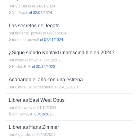
por
Vic Brass
el 24/01/2024
Vic Brass
el 02/02/2024
Los secretos del legato
por
teniente_powell
el 04/01/2024
teniente_powell
el 07/01/2024
¿Sigue siendo Kontakt imprescindible en 2024?
por
mikrokosmiko
el 24/12/2023
Karles B. F.
el 30/12/2023
Acabando el año con una estrena
por
Cornelius Robespierre
el 26/12/2023
LIbrerias East West Opus
por
Achuwoky
el 01/12/2023
Achuwoky
el 03/12/2023
Librerias Hans Zimmer
por
Alejandro
el 20/06/2007