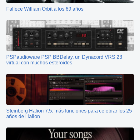
Fallece William Orbit a los 69 años
PSPaudioware PSP BBDelay, un Dynacord VRS 23
virtual con muchos esteroides
Steinberg Halion 7.5: más funciones para celebrar los 25
años de Halion