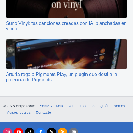
Suno Vinyl: tus canciones creadas con IA, planchadas en
vinilo
Arturia regala Pigments Play, un plugin que destila la
potencia de Pigments
© 2026
Hispasonic
Sonic Network
Vende tu equipo
Quiénes somos
Avisos legales
Contacto