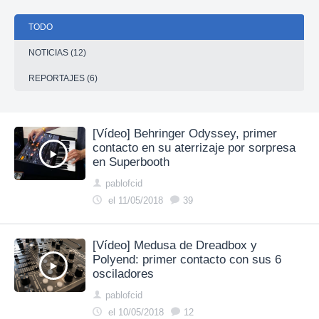
TODO
NOTICIAS (12)
REPORTAJES (6)
[Vídeo] Behringer Odyssey, primer
contacto en su aterrizaje por sorpresa
en Superbooth
pablofcid
el 11/05/2018
39
[Vídeo] Medusa de Dreadbox y
Polyend: primer contacto con sus 6
osciladores
pablofcid
el 10/05/2018
12