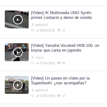
[Vídeo] IK Multimedia UNO Synth:
primer contacto y demo de sonido
pablofcid
el 08/05/2018
13
[Vídeo] Yamaha Vocaloid VKB-100, un
keytar que canta en japonés
Soyuz
el 07/05/2018
38
[Vídeo] Un paseo en vídeo por la
Superbooth: ¿nos acompañas?
pablofcid
el 07/05/2018
12