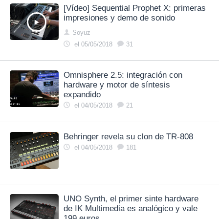
[Vídeo] Sequential Prophet X: primeras
impresiones y demo de sonido
Soyuz
el 05/05/2018
31
Omnisphere 2.5: integración con
hardware y motor de síntesis
expandido
el 04/05/2018
21
Behringer revela su clon de TR-808
el 04/05/2018
181
UNO Synth, el primer sinte hardware
de IK Multimedia es analógico y vale
199 euros